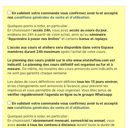
En validant votre commande vous confirmez avoir lu et accepté
nos
conditions générales de vente et d'utilisation
.
Quelques points à noter, en particulier :
En choisissant l'
accès 24h
, vous avez
accès au cours du jour
,
endéans les 24h à partir de votre achat, ainsi qu'au
séminaire
"Apprendre à poser nos limites"
et certains
bonus et replays.
L’accès aux cours et ateliers sera disponible dans votre Espace
membres durant 24h maximum
après l'achat de votre cours.
Le planning des cours publié sur le site www.etatdeflow.com est
indicatif. Le planning des cours définitif est organisé au fur et à
mesure.
De même, les horaires des cours annoncés sont indicatifs et
ne sont pas garantis chaque semaine.
Les dates de cours définitives sont définies
tous les 15 jours environ
,
et les changements sont annoncés à l’avance, pour prévenir les
imprévus et vous permettre de vous organiser. Vous êtes tenus de
vérifier régulièrement l'agenda en ligne ou le groupe Whatsapp
En validant votre commande vous confirmez avoir lu et accepté
nos
conditions générales de vente et d'utilisation
.
Quelques points à noter, en particulier :
En choisissant l'
abonnement mensuel, semestriel ou annuel
, vous
avez
accès à tous les contenu à distance
durant toute la durée de