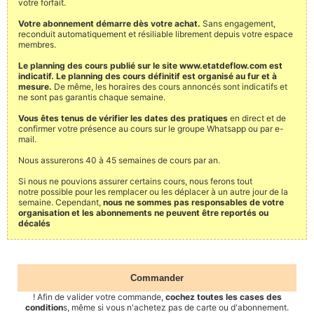
votre forfait.
Votre abonnement démarre dès votre achat.
Sans engagement,
reconduit automatiquement et résiliable librement depuis votre espace
membres.
Le planning des cours publié sur le site www.etatdeflow.com est
indicatif. Le planning des cours définitif est organisé au fur et à
mesure.
De même, les horaires des cours annoncés sont indicatifs et
ne sont pas garantis chaque semaine.
Vous êtes tenus de vérifier les dates des pratiques
en direct et de
confirmer votre présence au cours sur le groupe Whatsapp ou par e-
mail.
Nous assurerons 40 à 45 semaines de cours par an.
Si nous ne pouvions assurer certains cours, nous ferons tout
notre possible pour les remplacer ou les déplacer à un autre jour de la
semaine. Cependant,
nous ne sommes pas responsables de votre
organisation et les abonnements ne peuvent être reportés ou
décalés
Commander
! Afin de valider votre commande,
cochez toutes les cases des
condition
s, même si vous n'achetez pas de carte ou d'abonnement.